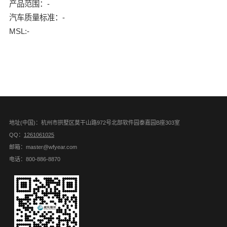
产品范围：-
汽车质量标准：-
MSL:-
地址(中国)：杭州市拱墅区莫干山路972号北部软件园泰嘉园B座303室
QQ：
1261061025
邮箱：master@wfyear.com
电话：800-886-8870